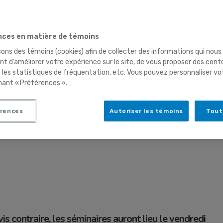
ces en matière de témoins
sons des témoins (cookies) afin de collecter des informations qui nous
 Hiver 2014 – vendredi à
t d’améliorer votre expérience sur le site, de vous proposer des cont
r les statistiques de fréquentation, etc. Vous pouvez personnaliser vo
nant « Préférences ».
rences
Autoriser les témoins
Tout
is contraire, les séminaires auront lieu le vendredi