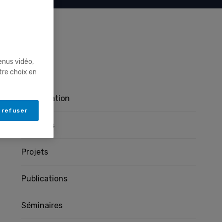
enus vidéo,
Pages
tre choix en
Présentation
 refuser
Membres
Projets
Publications
Séminaires