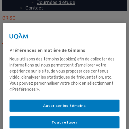
Journées d’étude
Contact
GRISQ
GRISQ
Préférences en matière de témoins
Nous utilisons des témoins (cookies) afin de collecter des
informations qui nous permettent d’améliorer votre
Accueil
expérience sur le site, de vous proposer des contenus
vidéo, d’analyser les statistiques de fréquentation, etc.
Vous pouvez personnaliser votre choix en sélectionnant
« Préférences ».
Le GRISQ
Autoriser les témoins
Tout refuser
Présentation