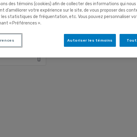
sons des témoins (cookies) afin de collecter des informations qui nous
t d’améliorer votre expérience sur le site, de vous proposer des cont
r les statistiques de fréquentation, etc. Vous pouvez personnaliser vo
nant « Préférences ».
s searching can help.
rences
Autoriser les témoins
Tout