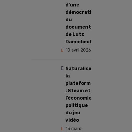
d’une
démocratie et
du
documentaire Overgames
de Lutz
Dammbeck
10 avril 2026
Naturaliser
la
plateforme
: Steam et
l’économie
politique
du jeu
vidéo
13 mars