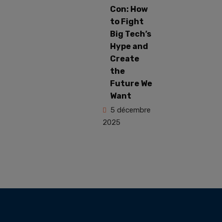
Con: How
to Fight
Big Tech’s
Hype and
Create
the
Future We
Want
5 décembre
2025