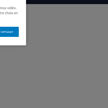
enus vidéo,
tre choix en
 refuser