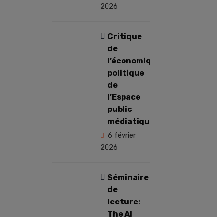
2026
Critique
de
l’économique
politique
de
l’Espace
public
médiatique
6 février
2026
Séminaire
de
lecture:
The AI