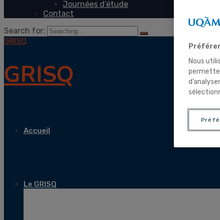
Journées d’étude
Contact
Search for:
GRISQ
Préféren
Nous utili
GRISQ
permetten
d’analyse
sélection
Préfé
Accueil
Le GRISQ