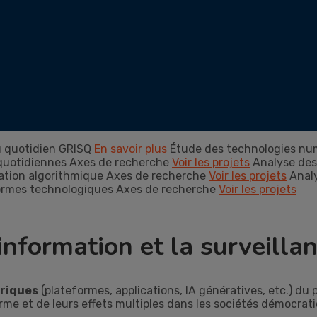
u quotidien
GRISQ
En savoir plus
Étude des technologies nu
 quotidiennes
Axes de recherche
Voir les projets
Analyse des
ation algorithmique
Axes de recherche
Voir les projets
Anal
formes technologiques
Axes de recherche
Voir les projets
information et la surveilla
riques
(plateformes, applications, IA génératives, etc.) du
me et de leurs effets multiples dans les sociétés démocrati