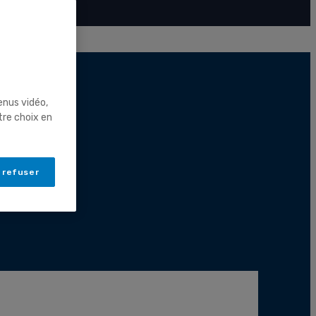
enus vidéo,
tre choix en
 refuser