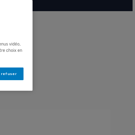
enus vidéo,
tre choix en
 refuser