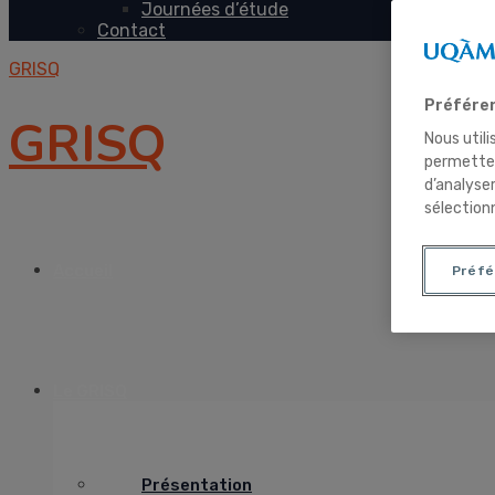
Journées d’étude
Contact
GRISQ
Préféren
GRISQ
Nous utili
permetten
d’analyse
sélection
Accueil
Préfé
Le GRISQ
Présentation