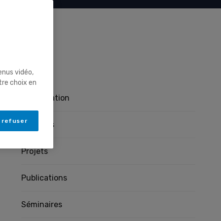
Pages
enus vidéo,
tre choix en
Présentation
 refuser
Membres
Projets
Publications
Séminaires