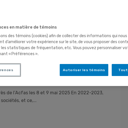
ces en matière de témoins
sons des témoins (cookies) afin de collecter des informations qui nous
t d’améliorer votre expérience sur le site, de vous proposer des cont
r les statistiques de fréquentation, etc. Vous pouvez personnaliser vo
égulation algorithmique :
nant « Préférences ».
sciplinaires
rences
Autoriser les témoins
Tout
ès de l’Acfas les 8 et 9 mai 2025 En 2022-2023,
sociétés, et ce,...