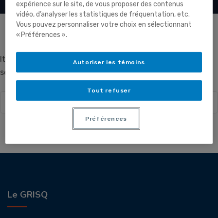
expérience sur le site, de vous proposer des contenus
vidéo, d’analyser les statistiques de fréquentation, etc.
Vous pouvez personnaliser votre choix en sélectionnant
« Préférences ».
It seems we can’t find what you’re looking for. Perhaps
Autoriser les témoins
searching can help.
Tout refuser
Search
for:
Préférences
Le GRISQ