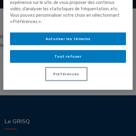
expérience sur le site, de vous proposer des contenus
vidéo, d’analyser les statistiques de fréquentation, etc.
Vous pouvez personnaliser votre choix en sélectionnant
« Préférences ».
It seems we can’t find what you’re looking for. Perhaps
Autoriser les témoins
searching can help.
Tout refuser
Search
for:
Préférences
Le GRISQ