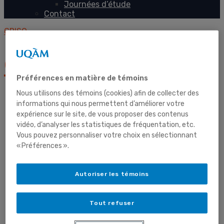
Journées d’étude
Contact
GRISQ
GRISQ
Préférences en matière de témoins
Nous utilisons des témoins (cookies) afin de collecter des
informations qui nous permettent d’améliorer votre
expérience sur le site, de vous proposer des contenus
Accueil
vidéo, d’analyser les statistiques de fréquentation, etc.
Vous pouvez personnaliser votre choix en sélectionnant
« Préférences ».
Autoriser les témoins
Le GRISQ
Tout refuser
Présentation