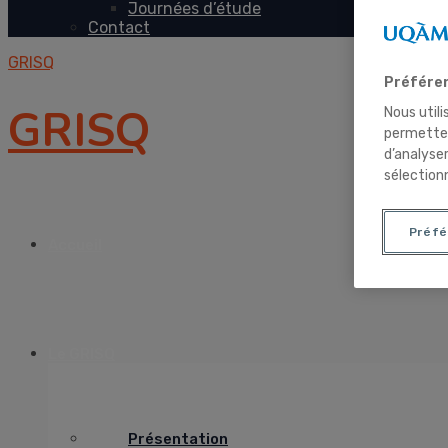
Journées d’étude
Contact
GRISQ
Préféren
GRISQ
Nous utili
permetten
d’analyse
sélection
Préfé
Accueil
Le GRISQ
Présentation