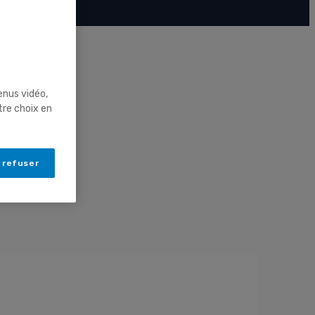
enus vidéo,
tre choix en
 refuser