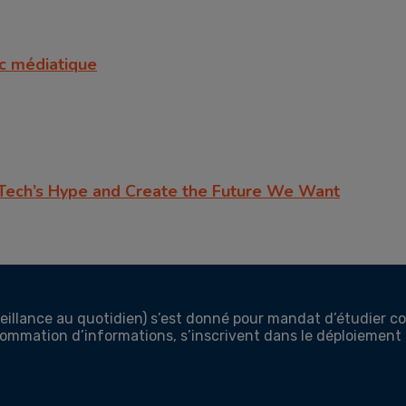
ic médiatique
g Tech’s Hype and Create the Future We Want
rveillance au quotidien) s’est donné pour mandat d’étudier 
nsommation d’informations, s’inscrivent dans le déploiement