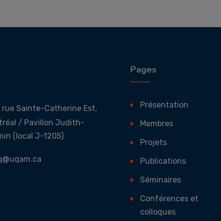
Pages
Présentation
 rue Sainte-Catherine Est,
réal / Pavillon Judith-
Membres
in (local J-1205)
Projets
sq@uqam.ca
Publications
Séminaires
Conférences et
colloques