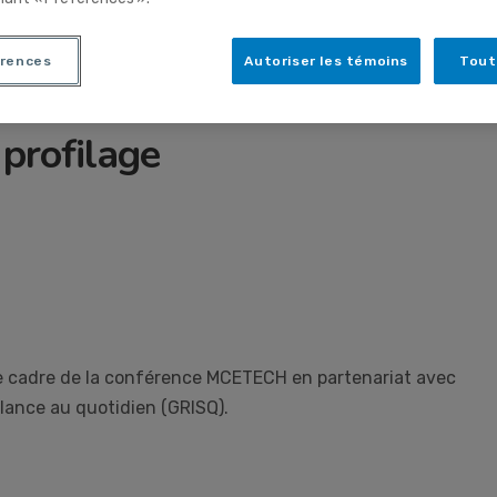
rences
Autoriser les témoins
Tout
 profilage
e cadre de la conférence MCETECH en partenariat avec
llance au quotidien (GRISQ).