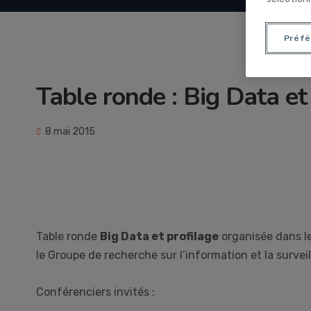
Préfé
Table ronde : Big Data et
8 mai 2015
Table ronde
Big Data et profilage
organisée dans l
le Groupe de recherche sur l’information et la survei
Conférenciers invités :