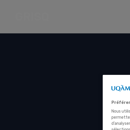
GRISQ
Préféren
Nous utili
permetten
d’analyse
sélection