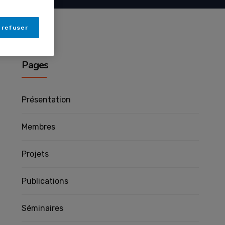
 refuser
Pages
Présentation
Membres
Projets
Publications
Séminaires